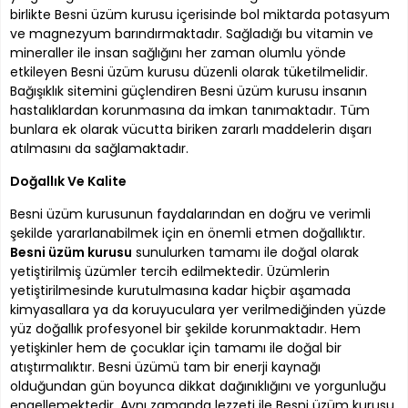
birlikte Besni üzüm kurusu içerisinde bol miktarda potasyum
ve magnezyum barındırmaktadır. Sağladığı bu vitamin ve
mineraller ile insan sağlığını her zaman olumlu yönde
etkileyen Besni üzüm kurusu düzenli olarak tüketilmelidir.
Bağışıklık sitemini güçlendiren Besni üzüm kurusu insanın
hastalıklardan korunmasına da imkan tanımaktadır. Tüm
bunlara ek olarak vücutta biriken zararlı maddelerin dışarı
atılmasını da sağlamaktadır.
Doğallık Ve Kalite
Besni üzüm kurusunun faydalarından en doğru ve verimli
şekilde yararlanabilmek için en önemli etmen doğallıktır.
Besni üzüm kurusu
sunulurken tamamı ile doğal olarak
yetiştirilmiş üzümler tercih edilmektedir. Üzümlerin
yetiştirilmesinde kurutulmasına kadar hiçbir aşamada
kimyasallara ya da koruyuculara yer verilmediğinden yüzde
yüz doğallık profesyonel bir şekilde korunmaktadır. Hem
yetişkinler hem de çocuklar için tamamı ile doğal bir
atıştırmalıktır. Besni üzümü tam bir enerji kaynağı
olduğundan gün boyunca dikkat dağınıklığını ve yorgunluğu
engellemektedir. Aynı zamanda lezzeti ile Besni üzüm kurusu