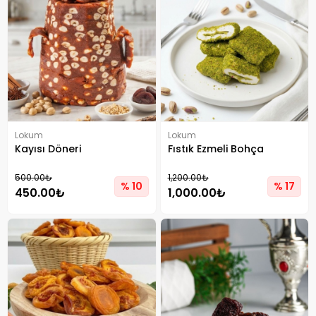
Lokum
Lokum
Kayısı Döneri
Fıstık Ezmeli Bohça
500.00₺
1,200.00₺
% 10
% 17
450.00₺
1,000.00₺