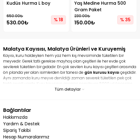
Kudüs Hurma L boy
Yaş Medine Hurma 500
Gram Paket
650.00₺
230.00₺
% 18
% 35
530.00₺
150.00₺
Malatya Kayısısı, Malatya Ürünleri ve Kuruyemiş
Kayısı, kuru haldeyken hem yaz hem kış mevsiminde tüketilen bir
meyvedir. Gerek tatlı gerekse mayhoş olan çeşitleri ile her evde çok
sevilerek tüketilen bir gıdadır. En çok sevilen kuru kayısı çeşitleri arasında
ön planda yer alan isimlerden bir tanesi de
gün kurusu kayısı
çeşididir.
Aynı zamanda kuru meyve denildiği zaman severek tüketilen pek çok
farklı çeşidi vardır. Kuru kayısının geçmişi neredeyse 5000 yıl öncesine
dayanır. Hem taze kayısı hem de kurusu ile tamamen bir şifa
Tüm detaylar
deposudur. En çok sevilen ve tüketilen kuru meyve çeşitleri arasında yer
alan kayısı pek çok faydası ile ün salmış vaziyettedir. Kuru kayısı en çok
kansızlığa iyi gelmesi ile bilinir. Kayısı, demir bakımından çok zengin bir
Bağlantılar
gıdadır. Aynı zamanda lif bakımından zengin bir içeriğe sahip olduğu
Hakkımızda
için bağırsak problemini çözmeye yardım eder. İçerisindeki potasyum
kalp sağlığını korurken, magnezyum ise kan basıncını dengeler.
Yardım & Destek
Sipariş Takibi
Kuru Kayısı Besin Değeri Nedir?
Hesap Numaralarımız
Çok fazla çeşitli mineraller ve vitaminler barındıran
Malatya