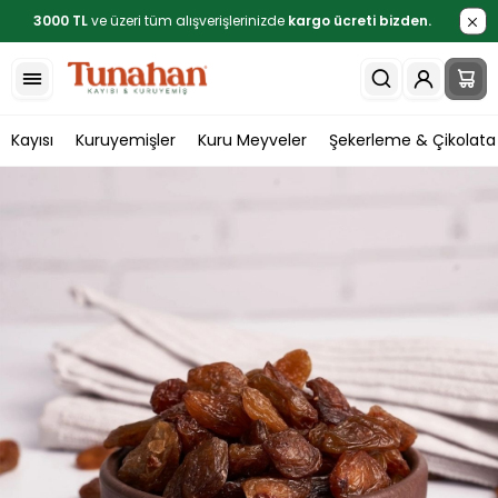
3000 TL
ve üzeri tüm alışverişlerinizde
kargo ücreti bizden.
Kayısı
Kuruyemişler
Kuru Meyveler
Şekerleme & Çikolata