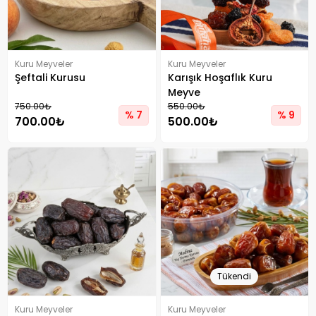
Kuru Meyveler
Kuru Meyveler
Şeftali Kurusu
Karışık Hoşaflık Kuru
Meyve
750.00₺
550.00₺
% 7
% 9
700.00₺
500.00₺
Tükendi
Kuru Meyveler
Kuru Meyveler