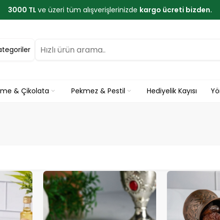
3000 TL
ve üzeri tüm alışverişlerinizde
kargo ücreti bizden.
ategoriler
eme & Çikolata
Pekmez & Pestil
Hediyelik Kayısı
Yö