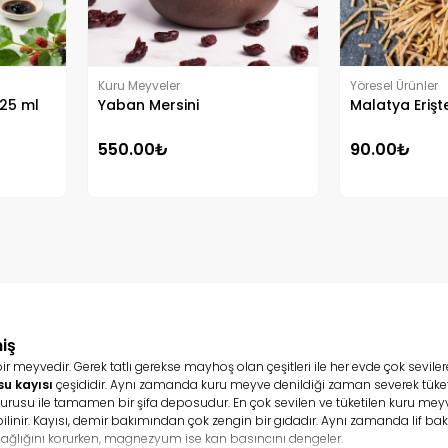
Kuru Meyveler
Yöresel Ürünler
25 ml
Yaban Mersini
Malatya Erişt
550.00₺
90.00₺
iş
eyvedir. Gerek tatlı gerekse mayhoş olan çeşitleri ile her evde çok sevilerek t
su kayısı
çeşididir. Aynı zamanda kuru meyve denildiği zaman severek tüketile
usu ile tamamen bir şifa deposudur. En çok sevilen ve tüketilen kuru meyve 
e bilinir. Kayısı, demir bakımından çok zengin bir gıdadır. Aynı zamanda lif 
ağlığını korurken, magnezyum ise kan basıncını dengeler.