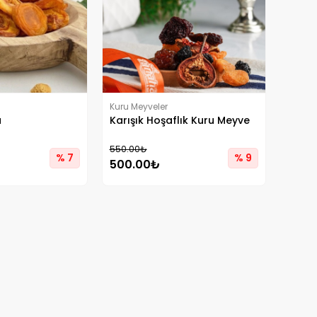
Kuru Meyveler
u
Karışık Hoşaflık Kuru Meyve
550.00₺
% 7
% 9
500.00₺