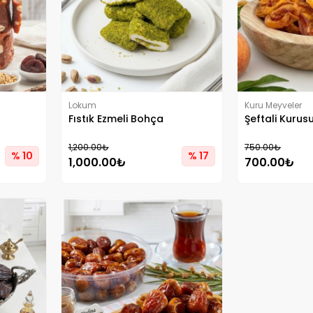
Lokum
Kuru Meyveler
Fıstık Ezmeli Bohça
Şeftali Kurus
1,200.00₺
750.00₺
% 10
% 17
1,000.00₺
700.00₺