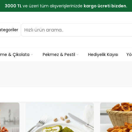
3000 TL
ve üzeri tüm alışverişlerinizde
kargo ücreti bizden.
ategoriler
eme & Çikolata
Pekmez & Pestil
Hediyelik Kayısı
Yö