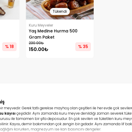
Tükendi
Kuru Meyveler
Yaş Medine Hurma 500
Gram Paket
230.00₺
% 18
% 35
150.00₺
iş
eyvedir. Gerek tatlı gerekse mayhoş olan çeşitleri ile her evde çok sevilerek t
su kayısı
çeşididir. Aynı zamanda kuru meyve denildiği zaman severek tüketile
usu ile tamamen bir şifa deposudur. En çok sevilen ve tüketilen kuru meyve 
e bilinir. Kayısı, demir bakımından çok zengin bir gıdadır. Aynı zamanda lif 
ağlığını korurken, magnezyum ise kan basıncını dengeler.