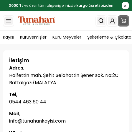
3000 TL
ve üzeri tüm alışverişlerinizde
kargo ücreti bizden.
Kayısı
Kuruyemişler
Kuru Meyveler
Şekerleme & Çikolata
İletişim
Adres,
Halfettin mah. Şehit Selahattin Şener sok. No:2C
Battalgazi/MALATYA
Tel,
0544 463 60 44
Mail,
info@tunahankayisi.com