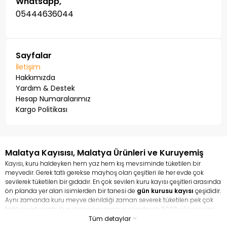
Whatsapp,
05444636044
Sayfalar
İletişim
Hakkımızda
Yardım & Destek
Hesap Numaralarımız
Kargo Politikası
Malatya Kayısısı, Malatya Ürünleri ve Kuruyemiş
Kayısı, kuru haldeyken hem yaz hem kış mevsiminde tüketilen bir
meyvedir. Gerek tatlı gerekse mayhoş olan çeşitleri ile her evde çok
sevilerek tüketilen bir gıdadır. En çok sevilen kuru kayısı çeşitleri arasında
ön planda yer alan isimlerden bir tanesi de
gün kurusu kayısı
çeşididir.
Aynı zamanda kuru meyve denildiği zaman severek tüketilen pek çok
farklı çeşidi vardır. Kuru kayısının geçmişi neredeyse 5000 yıl öncesine
dayanır. Hem taze kayısı hem de kurusu ile tamamen bir şifa
Tüm detaylar