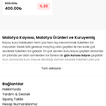
500.00₺
% 20
400.00₺
Malatya Kayısısı, Malatya Ürünleri ve Kuruyemiş
Kayısı, kuru haldeyken hem yaz hem kış mevsiminde tüketilen bir
meyvedir. Gerek tatlı gerekse mayhoş olan çeşitleri ile her evde çok
sevilerek tüketilen bir gıdadır. En çok sevilen kuru kayısı çeşitleri arasında
ön planda yer alan isimlerden bir tanesi de
gün kurusu kayısı
çeşididir.
Aynı zamanda kuru meyve denildiği zaman severek tüketilen pek çok
farklı çeşidi vardır. Kuru kayısının geçmişi neredeyse 5000 yıl öncesine
dayanır. Hem taze kayısı hem de kurusu ile tamamen bir şifa
Tüm detaylar
deposudur. En çok sevilen ve tüketilen kuru meyve çeşitleri arasında yer
alan kayısı pek çok faydası ile ün salmış vaziyettedir. Kuru kayısı en çok
kansızlığa iyi gelmesi ile bilinir. Kayısı, demir bakımından çok zengin bir
Bağlantılar
gıdadır. Aynı zamanda lif bakımından zengin bir içeriğe sahip olduğu
Hakkımızda
için bağırsak problemini çözmeye yardım eder. İçerisindeki potasyum
kalp sağlığını korurken, magnezyum ise kan basıncını dengeler.
Yardım & Destek
Sipariş Takibi
Kuru Kayısı Besin Değeri Nedir?
Hesap Numaralarımız