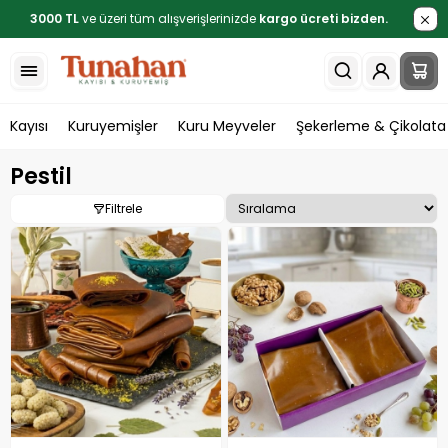
3000 TL
ve üzeri tüm alışverişlerinizde
kargo ücreti bizden.
Kayısı
Kuruyemişler
Kuru Meyveler
Şekerleme & Çikolata
Pestil
Filtrele