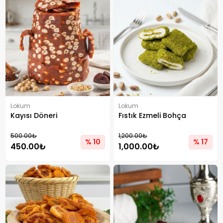
Lokum
Lokum
Kayısı Döneri
Fıstık Ezmeli Bohça
500.00₺
1,200.00₺
% 10
% 17
450.00₺
1,000.00₺