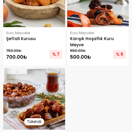
Kuru Meyveler
Kuru Meyveler
Şeftali Kurusu
Karışık Hoşaflık Kuru
Meyve
750.00₺
550.00₺
% 7
% 9
700.00₺
500.00₺
Tükendi