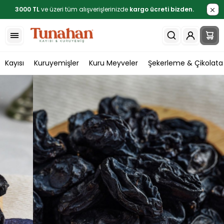
3000 TL
ve üzeri tüm alışverişlerinizde
kargo ücreti bizden.
Kayısı
Kuruyemişler
Kuru Meyveler
Şekerleme & Çikolata