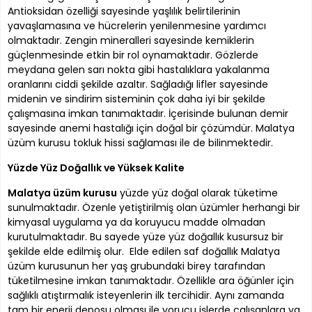
Antioksidan özelliği sayesinde yaşlılık belirtilerinin
yavaşlamasına ve hücrelerin yenilenmesine yardımcı
olmaktadır. Zengin mineralleri sayesinde kemiklerin
güçlenmesinde etkin bir rol oynamaktadır. Gözlerde
meydana gelen sarı nokta gibi hastalıklara yakalanma
oranlarını ciddi şekilde azaltır. Sağladığı lifler sayesinde
midenin ve sindirim sisteminin çok daha iyi bir şekilde
çalışmasına imkan tanımaktadır. İçerisinde bulunan demir
sayesinde anemi hastalığı için doğal bir çözümdür. Malatya
üzüm kurusu tokluk hissi sağlaması ile de bilinmektedir.
Yüzde Yüz Doğallık ve Yüksek Kalite
Malatya üzüm kurusu
yüzde yüz doğal olarak tüketime
sunulmaktadır. Özenle yetiştirilmiş olan üzümler herhangi bir
kimyasal uygulama ya da koruyucu madde olmadan
kurutulmaktadır. Bu sayede yüze yüz doğallık kusursuz bir
şekilde elde edilmiş olur. Elde edilen saf doğallık Malatya
üzüm kurusunun her yaş grubundaki birey tarafından
tüketilmesine imkan tanımaktadır. Özellikle ara öğünler için
sağlıklı atıştırmalık isteyenlerin ilk tercihidir. Aynı zamanda
tam bir enerji deposu olması ile yorucu işlerde çalışanlara ya