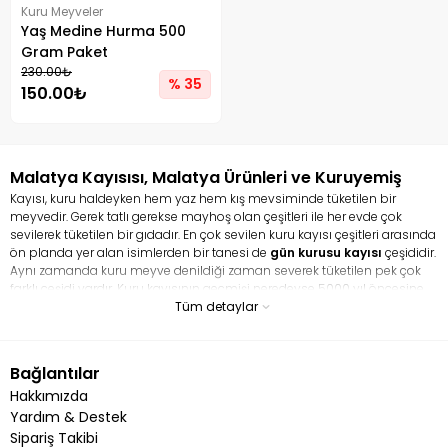
Kuru Meyveler
Yaş Medine Hurma 500
Gram Paket
230.00₺
% 35
150.00₺
Malatya Kayısısı, Malatya Ürünleri ve Kuruyemiş
Kayısı, kuru haldeyken hem yaz hem kış mevsiminde tüketilen bir
meyvedir. Gerek tatlı gerekse mayhoş olan çeşitleri ile her evde çok
sevilerek tüketilen bir gıdadır. En çok sevilen kuru kayısı çeşitleri arasında
ön planda yer alan isimlerden bir tanesi de
gün kurusu kayısı
çeşididir.
Aynı zamanda kuru meyve denildiği zaman severek tüketilen pek çok
farklı çeşidi vardır. Kuru kayısının geçmişi neredeyse 5000 yıl öncesine
dayanır. Hem taze kayısı hem de kurusu ile tamamen bir şifa
Tüm detaylar
deposudur. En çok sevilen ve tüketilen kuru meyve çeşitleri arasında yer
alan kayısı pek çok faydası ile ün salmış vaziyettedir. Kuru kayısı en çok
kansızlığa iyi gelmesi ile bilinir. Kayısı, demir bakımından çok zengin bir
Bağlantılar
gıdadır. Aynı zamanda lif bakımından zengin bir içeriğe sahip olduğu
Hakkımızda
için bağırsak problemini çözmeye yardım eder. İçerisindeki potasyum
kalp sağlığını korurken, magnezyum ise kan basıncını dengeler.
Yardım & Destek
Sipariş Takibi