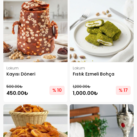
Lokum
Lokum
Kayısı Döneri
Fıstık Ezmeli Bohça
500.00₺
1,200.00₺
% 10
% 17
450.00₺
1,000.00₺