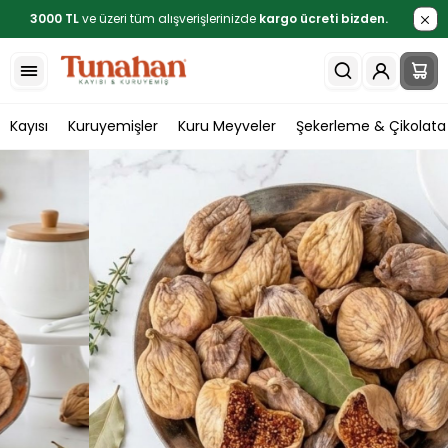
3000 TL
ve üzeri tüm alışverişlerinizde
kargo ücreti bizden.
Kayısı
Kuruyemişler
Kuru Meyveler
Şekerleme & Çikolata