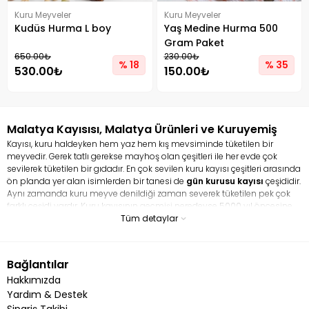
Kuru Meyveler
Kuru Meyveler
Kudüs Hurma L boy
Yaş Medine Hurma 500
Gram Paket
650.00₺
230.00₺
% 18
% 35
530.00₺
150.00₺
Malatya Kayısısı, Malatya Ürünleri ve Kuruyemiş
Kayısı, kuru haldeyken hem yaz hem kış mevsiminde tüketilen bir
meyvedir. Gerek tatlı gerekse mayhoş olan çeşitleri ile her evde çok
sevilerek tüketilen bir gıdadır. En çok sevilen kuru kayısı çeşitleri arasında
ön planda yer alan isimlerden bir tanesi de
gün kurusu kayısı
çeşididir.
Aynı zamanda kuru meyve denildiği zaman severek tüketilen pek çok
farklı çeşidi vardır. Kuru kayısının geçmişi neredeyse 5000 yıl öncesine
dayanır. Hem taze kayısı hem de kurusu ile tamamen bir şifa
Tüm detaylar
deposudur. En çok sevilen ve tüketilen kuru meyve çeşitleri arasında yer
alan kayısı pek çok faydası ile ün salmış vaziyettedir. Kuru kayısı en çok
kansızlığa iyi gelmesi ile bilinir. Kayısı, demir bakımından çok zengin bir
Bağlantılar
gıdadır. Aynı zamanda lif bakımından zengin bir içeriğe sahip olduğu
Hakkımızda
için bağırsak problemini çözmeye yardım eder. İçerisindeki potasyum
kalp sağlığını korurken, magnezyum ise kan basıncını dengeler.
Yardım & Destek
Sipariş Takibi