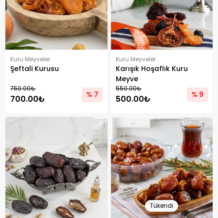
Kuru Meyveler
Kuru Meyveler
Şeftali Kurusu
Karışık Hoşaflık Kuru
Meyve
750.00₺
550.00₺
% 7
% 9
700.00₺
500.00₺
Tükendi