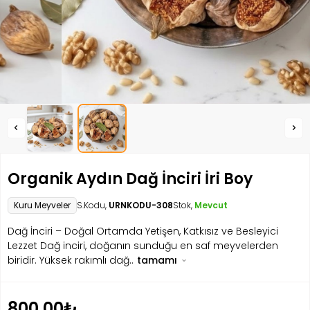
Organik Aydın Dağ İnciri İri Boy
Kuru Meyveler
S.Kodu,
URNKODU-308
Stok,
Mevcut
Dağ İnciri – Doğal Ortamda Yetişen, Katkısız ve Besleyici
Lezzet Dağ inciri, doğanın sunduğu en saf meyvelerden
biridir. Yüksek rakımlı dağ..
tamamı
800.00₺