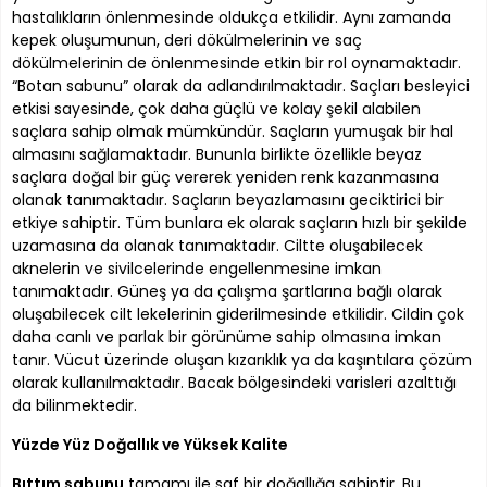
hastalıkların önlenmesinde oldukça etkilidir. Aynı zamanda
kepek oluşumunun, deri dökülmelerinin ve saç
dökülmelerinin de önlenmesinde etkin bir rol oynamaktadır.
“Botan sabunu” olarak da adlandırılmaktadır. Saçları besleyici
etkisi sayesinde, çok daha güçlü ve kolay şekil alabilen
saçlara sahip olmak mümkündür. Saçların yumuşak bir hal
almasını sağlamaktadır. Bununla birlikte özellikle beyaz
saçlara doğal bir güç vererek yeniden renk kazanmasına
olanak tanımaktadır. Saçların beyazlamasını geciktirici bir
etkiye sahiptir. Tüm bunlara ek olarak saçların hızlı bir şekilde
uzamasına da olanak tanımaktadır. Ciltte oluşabilecek
aknelerin ve sivilcelerinde engellenmesine imkan
tanımaktadır. Güneş ya da çalışma şartlarına bağlı olarak
oluşabilecek cilt lekelerinin giderilmesinde etkilidir. Cildin çok
daha canlı ve parlak bir görünüme sahip olmasına imkan
tanır. Vücut üzerinde oluşan kızarıklık ya da kaşıntılara çözüm
olarak kullanılmaktadır. Bacak bölgesindeki varisleri azalttığı
da bilinmektedir.
Yüzde Yüz Doğallık ve Yüksek Kalite
Bıttım sabunu
tamamı ile saf bir doğallığa sahiptir. Bu