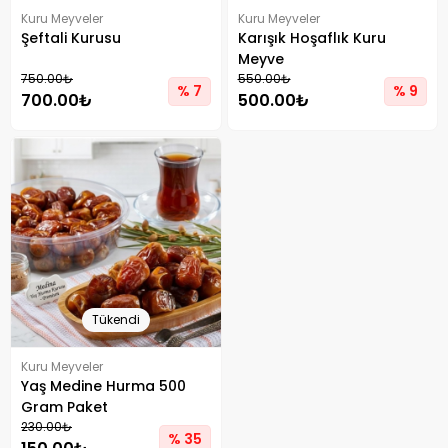
Kuru Meyveler
Kuru Meyveler
Şeftali Kurusu
Karışık Hoşaflık Kuru
Meyve
750.00₺
550.00₺
% 7
% 9
700.00₺
500.00₺
Tükendi
Kuru Meyveler
Yaş Medine Hurma 500
Gram Paket
230.00₺
% 35