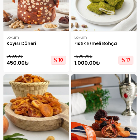
Lokum
Lokum
Kayısı Döneri
Fıstık Ezmeli Bohça
500.00₺
1,200.00₺
% 10
% 17
450.00₺
1,000.00₺