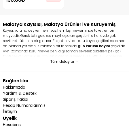
150.00₺
Malatya Kayısısı, Malatya Ürünleri ve Kuruyemiş
Kayısı, kuru haldeyken hem yaz hem kış mevsiminde tüketilen bir
meyvedir. Gerek tatlı gerekse mayhoş olan çeşitleri ile her evde çok
sevilerek tüketilen bir gıdadır. En çok sevilen kuru kayısı çeşitleri arasında
ön planda yer alan isimlerden bir tanesi de
gün kurusu kayısı
çeşididir.
Aynı zamanda kuru meyve denildiği zaman severek tüketilen pek çok
farklı çeşidi vardır. Kuru kayısının geçmişi neredeyse 5000 yıl öncesine
dayanır. Hem taze kayısı hem de kurusu ile tamamen bir şifa
Tüm detaylar
deposudur. En çok sevilen ve tüketilen kuru meyve çeşitleri arasında yer
alan kayısı pek çok faydası ile ün salmış vaziyettedir. Kuru kayısı en çok
kansızlığa iyi gelmesi ile bilinir. Kayısı, demir bakımından çok zengin bir
Bağlantılar
gıdadır. Aynı zamanda lif bakımından zengin bir içeriğe sahip olduğu
Hakkımızda
için bağırsak problemini çözmeye yardım eder. İçerisindeki potasyum
kalp sağlığını korurken, magnezyum ise kan basıncını dengeler.
Yardım & Destek
Sipariş Takibi
Kuru Kayısı Besin Değeri Nedir?
Hesap Numaralarımız
Çok fazla çeşitli mineraller ve vitaminler barındıran
Malatya
İletişim
kayısısı
besin değeri açısından zengindir. İçeriğinde ise lifler, protein,
Üyelik
kalsiyum, demir magnezyum, sodyum ve çinko gibi çok faydalı
bileşenler yer alır. Bunların yanı sıra kayısı içeriğinde A, C,E ve K
Hesabınız
vitaminleri bulunur. A vitamini genel olarak görmeyi iyileştirir ve göz