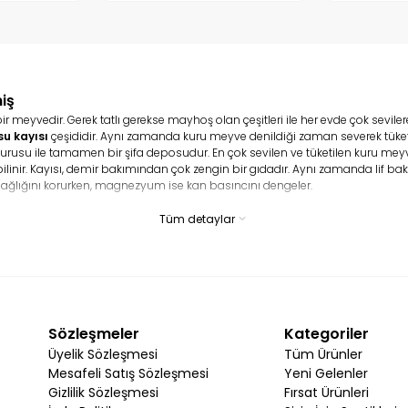
iş
eyvedir. Gerek tatlı gerekse mayhoş olan çeşitleri ile her evde çok sevilerek t
su kayısı
çeşididir. Aynı zamanda kuru meyve denildiği zaman severek tüketile
usu ile tamamen bir şifa deposudur. En çok sevilen ve tüketilen kuru meyve 
e bilinir. Kayısı, demir bakımından çok zengin bir gıdadır. Aynı zamanda lif 
ağlığını korurken, magnezyum ise kan basıncını dengeler.
Tüm detaylar
yısısı
besin değeri açısından zengindir. İçeriğinde ise lifler, protein, kals
K vitaminleri bulunur. A vitamini genel olarak görmeyi iyileştirir ve göz kusurlar
r?
sına dikkat etmek gerekir. Bazı kayısı ürünleri çok kolay bir şekilde bozula
en ürünlere dokunarak sertleşir sertleşmediğini anlamanız oldukça mümkünd
Sözleşmeler
Kategoriler
Üyelik Sözleşmesi
Tüm Ürünler
ası gerekir. Bu tür unsurlar ürünlerin bozulmadan daha sağlıklı ve taze bir
Mesafeli Satış Sözleşmesi
Yeni Gelenler
plarda muhafaza edilir ise ürünler o denli iyi oranda korunur. Aynı zaman
Gizlilik Sözleşmesi
Fırsat Ürünleri