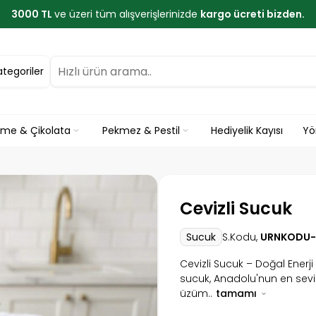
3000 TL
ve üzeri tüm alışverişlerinizde
kargo ücreti bizden.
ategoriler
eme & Çikolata
Pekmez & Pestil
Hediyelik Kayısı
Yö
Cevizli Sucuk
S.Kodu,
URNKODU-
Sucuk
Cevizli Sucuk – Doğal Enerji
sucuk, Anadolu'nun en sevile
üzüm..
tamamı