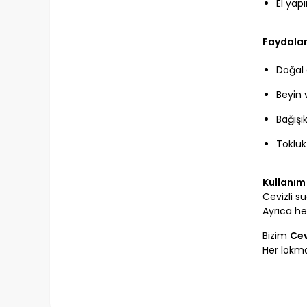
El yapı
Faydalar
Doğal 
Beyin 
Bağışı
Tokluk
Kullanım 
Cevizli s
Ayrıca he
Bizim
Cev
Her lok