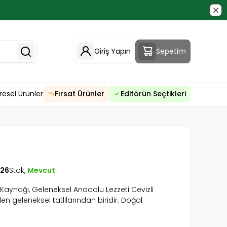
Giriş Yapın
Sepetim
resel Ürünler
Fırsat Ürünler
Editörün Seçtikleri
26
Stok,
Mevcut
 Kaynağı, Geleneksel Anadolu Lezzeti Cevizli
n geleneksel tatlılarından biridir. Doğal