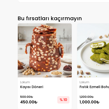
Bu fırsatları kaçırmayın
Lokum
Lokum
Kayısı Döneri
Fıstık Ezmeli Bo
500.00₺
1,200.00₺
% 10
450.00₺
1,000.00₺