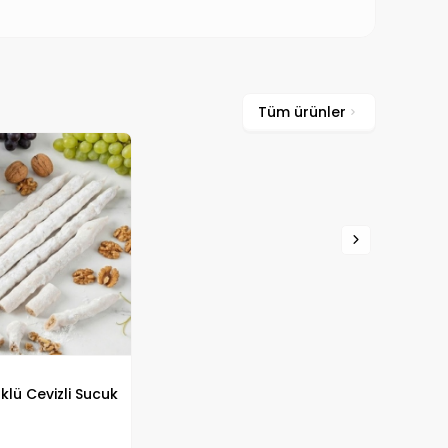
Tüm ürünler
lü Cevizli Sucuk