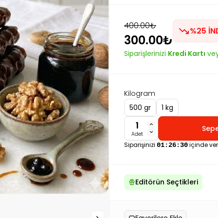
400.00₺
%25 İN
300.00₺
Siparişlerinizi
Kredi Kartı
ve
Kilogram
500 gr
1 kg
Sepe
Adet
Siparişinizi
içinde ve
01:26:29
Editörün Seçtikleri