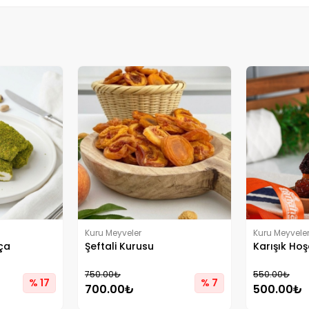
Kuru Meyveler
Kuru Meyvele
hça
Şeftali Kurusu
Karışık Hoş
750.00₺
550.00₺
% 17
% 7
700.00₺
500.00₺