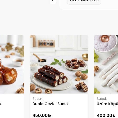
Favorilere Ekle
Sucuk
Sucuk
k
Duble Cevizli Sucuk
Üzüm Köpük
450.00₺
400.00₺