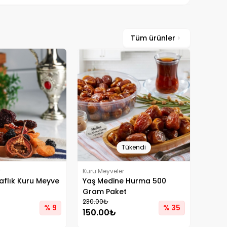
Tüm ürünler
Tükendi
r
Kuru Meyveler
aflık Kuru Meyve
Yaş Medine Hurma 500
Gram Paket
230.00₺
% 9
% 35
150.00₺