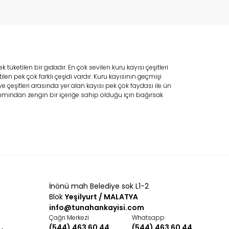
üketilen bir gıdadır. En çok sevilen kuru kayısı çeşitleri
n pek çok farklı çeşidi vardır. Kuru kayısının geçmişi
çeşitleri arasında yer alan kayısı pek çok faydası ile ün
bakımından zengin bir içeriğe sahip olduğu için bağırsak
iyum, demir magnezyum, sodyum ve çinko gibi çok faydalı
ını önlemede çok etkilidir.
bilir. Bunun için satın almak istendiği zaman ambalaj üzerinde
ür.
İnönü mah Belediye sok L1-2
Blok
Yeşilyurt / MALATYA
 tüketilmesine imkan tanır.
Hediyelik kuru kayısı
her ne kadar
info@tunahankayisi.com
da ürünleri buzdolabında da saklayarak bozulmasına engel
Çağrı Merkezi
Whatsapp
(544) 463 60 44
(544) 463 60 44