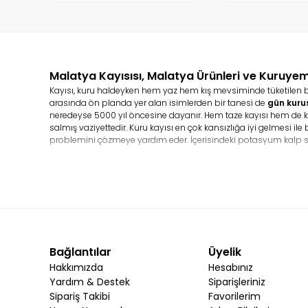
Malatya Kayısısı, Malatya Ürünleri ve Kuruyem
Kayısı, kuru haldeyken hem yaz hem kış mevsiminde tüketilen bir m
arasında ön planda yer alan isimlerden bir tanesi de
gün kuru
neredeyse 5000 yıl öncesine dayanır. Hem taze kayısı hem de kur
salmış vaziyettedir. Kuru kayısı en çok kansızlığa iyi gelmesi il
problemini çözmeye yardım eder. İçerisindeki potasyum kalp s
Kuru Kayısı Besin Değeri Nedir?
Çok fazla çeşitli mineraller ve vitaminler barındıran
Malatya ka
bileşenler yer alır. Bunların yanı sıra kayısı içeriğinde A, C,E ve 
Kuru Kayısı Satın Alırken Nelere Dikkat Etmek Gereki
Yöresel ürünler
olarak kuru kayısı ürünlerinin hazırlanma aşama
yer alan son kullanma tarihine dikkat ederek ve paket üzerind
Bağlantılar
Üyelik
Kuru Kayısı Nasıl Muhafaza Edilir?
Hakkımızda
Hesabınız
Kuru kayısının salkım türünün kuru ve serin bir ortamda saklanm
Yardım & Destek
Siparişleriniz
hava sirkülasyonunun bulunmadığı ve ağzı sıkıca kapatılan ka
Sipariş Takibi
Favorilerim
olabilirsiniz.