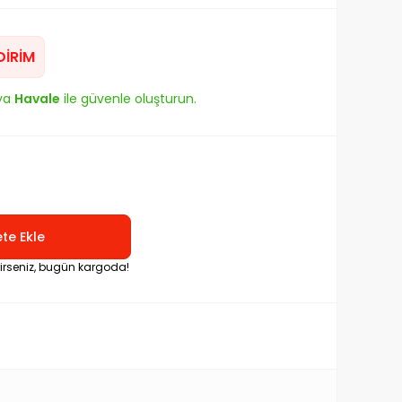
DİRİM
ya
Havale
ile güvenle oluşturun.
te Ekle
rirseniz, bugün kargoda!