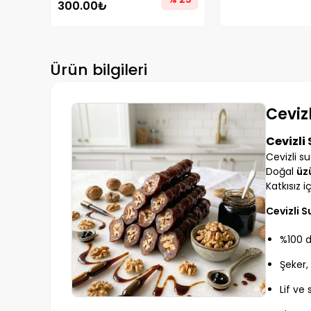
300.00₺
Ürün bilgileri
Ceviz
Cevizli
Cevizli s
Doğal
üz
Katkısız i
Cevizli S
%100 d
Şeker,
Lif ve 