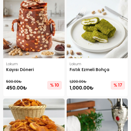
Lokum
Lokum
Kayısı Döneri
Fıstık Ezmeli Bohça
500.00₺
1,200.00₺
% 10
% 17
450.00₺
1,000.00₺