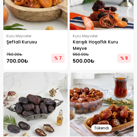
Kuru Meyveler
Kuru Meyveler
Şeftali Kurusu
Karışık Hoşaflık Kuru
Meyve
750.00₺
550.00₺
% 7
% 9
700.00₺
500.00₺
Tükendi