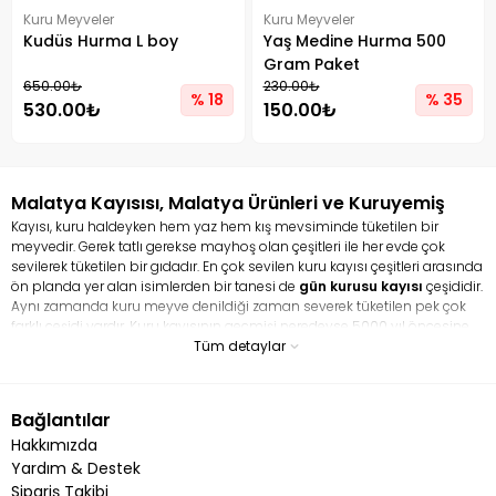
Kuru Meyveler
Kuru Meyveler
Kudüs Hurma L boy
Yaş Medine Hurma 500
Gram Paket
650.00₺
230.00₺
% 18
% 35
530.00₺
150.00₺
Malatya Kayısısı, Malatya Ürünleri ve Kuruyemiş
Kayısı, kuru haldeyken hem yaz hem kış mevsiminde tüketilen bir
meyvedir. Gerek tatlı gerekse mayhoş olan çeşitleri ile her evde çok
sevilerek tüketilen bir gıdadır. En çok sevilen kuru kayısı çeşitleri arasında
ön planda yer alan isimlerden bir tanesi de
gün kurusu kayısı
çeşididir.
Aynı zamanda kuru meyve denildiği zaman severek tüketilen pek çok
farklı çeşidi vardır. Kuru kayısının geçmişi neredeyse 5000 yıl öncesine
dayanır. Hem taze kayısı hem de kurusu ile tamamen bir şifa
Tüm detaylar
deposudur. En çok sevilen ve tüketilen kuru meyve çeşitleri arasında yer
alan kayısı pek çok faydası ile ün salmış vaziyettedir. Kuru kayısı en çok
kansızlığa iyi gelmesi ile bilinir. Kayısı, demir bakımından çok zengin bir
Bağlantılar
gıdadır. Aynı zamanda lif bakımından zengin bir içeriğe sahip olduğu
Hakkımızda
için bağırsak problemini çözmeye yardım eder. İçerisindeki potasyum
kalp sağlığını korurken, magnezyum ise kan basıncını dengeler.
Yardım & Destek
Sipariş Takibi