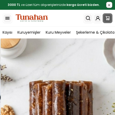
3000 TL
ve üzeri tüm alışverişlerinizde
kargo ücreti bizden.
Kayısı
Kuruyemişler
Kuru Meyveler
Şekerleme & Çikolata