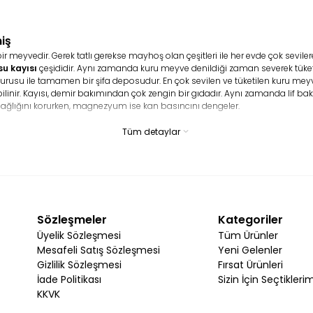
iş
eyvedir. Gerek tatlı gerekse mayhoş olan çeşitleri ile her evde çok sevilerek t
su kayısı
çeşididir. Aynı zamanda kuru meyve denildiği zaman severek tüketile
usu ile tamamen bir şifa deposudur. En çok sevilen ve tüketilen kuru meyve 
e bilinir. Kayısı, demir bakımından çok zengin bir gıdadır. Aynı zamanda lif 
ağlığını korurken, magnezyum ise kan basıncını dengeler.
Tüm detaylar
yısısı
besin değeri açısından zengindir. İçeriğinde ise lifler, protein, kals
K vitaminleri bulunur. A vitamini genel olarak görmeyi iyileştirir ve göz kusurlar
r?
sına dikkat etmek gerekir. Bazı kayısı ürünleri çok kolay bir şekilde bozula
en ürünlere dokunarak sertleşir sertleşmediğini anlamanız oldukça mümkünd
Sözleşmeler
Kategoriler
Üyelik Sözleşmesi
Tüm Ürünler
ası gerekir. Bu tür unsurlar ürünlerin bozulmadan daha sağlıklı ve taze bir
Mesafeli Satış Sözleşmesi
Yeni Gelenler
plarda muhafaza edilir ise ürünler o denli iyi oranda korunur. Aynı zaman
Gizlilik Sözleşmesi
Fırsat Ürünleri
İade Politikası
Sizin İçin Seçtikleri
KKVK
müşterilere sunulur. Fakat bazı sıcak iklim koşullarında gıdanın daha iyi bir 