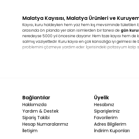
Malatya Kayısısı, Malatya Ürünleri ve Kuruyem
Kayısı, kuru haldeyken hem yaz hem kış mevsiminde tüketilen bir m
arasında ön planda yer alan isimlerden bir tanesi de
gün kuru
neredeyse 5000 yıl öncesine dayanır. Hem taze kayısı hem de kur
salmış vaziyettedir. Kuru kayısı en çok kansızlığa iyi gelmesi il
problemini çözmeye yardım eder. İçerisindeki potasyum kalp s
Kuru Kayısı Besin Değeri Nedir?
Çok fazla çeşitli mineraller ve vitaminler barındıran
Malatya ka
bileşenler yer alır. Bunların yanı sıra kayısı içeriğinde A, C,E ve 
Kuru Kayısı Satın Alırken Nelere Dikkat Etmek Gereki
Yöresel ürünler
olarak kuru kayısı ürünlerinin hazırlanma aşama
yer alan son kullanma tarihine dikkat ederek ve paket üzerind
Bağlantılar
Üyelik
Kuru Kayısı Nasıl Muhafaza Edilir?
Hakkımızda
Hesabınız
Kuru kayısının salkım türünün kuru ve serin bir ortamda saklanm
Yardım & Destek
Siparişleriniz
hava sirkülasyonunun bulunmadığı ve ağzı sıkıca kapatılan ka
Sipariş Takibi
Favorilerim
olabilirsiniz.
Hesap Numaralarımız
Adres Bilgilerim
Kuru Kayısının Buzdolabında Saklanma Koşulları
İletişim
İndirim Kuponları
Kuru kayısı çeşitleri genel olarak kilitli paketleme sistemi ile 