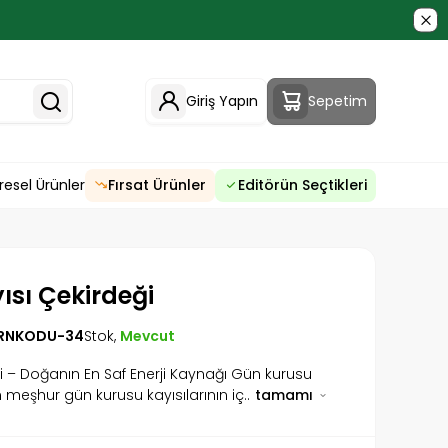
Giriş Yapın
Sepetim
resel Ürünler
Fırsat Ürünler
Editörün Seçtikleri
sı Çekirdeği
RNKODU-34
Stok,
Mevcut
i – Doğanın En Saf Enerji Kaynağı Gün kurusu
n meşhur gün kurusu kayısılarının iç..
tamamı