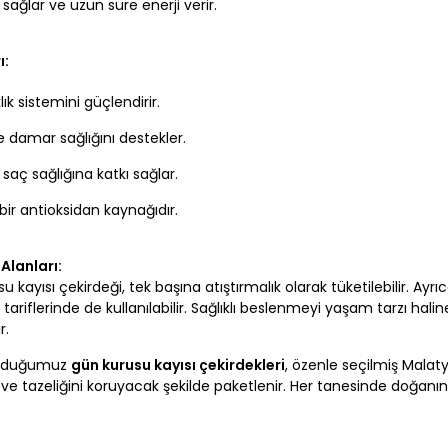
 sağlar ve uzun süre enerji verir.
ı:
lık sistemini güçlendirir.
e damar sağlığını destekler.
 saç sağlığına katkı sağlar.
bir antioksidan kaynağıdır.
Alanları:
u kayısı çekirdeği, tek başına atıştırmalık olarak tüketilebilir. Ayr
ı tariflerinde de kullanılabilir. Sağlıklı beslenmeyi yaşam tarzı ha
r.
unduğumuz
gün kurusu kayısı çekirdekleri
, özenle seçilmiş Malatya
r ve tazeliğini koruyacak şekilde paketlenir. Her tanesinde doğanın 