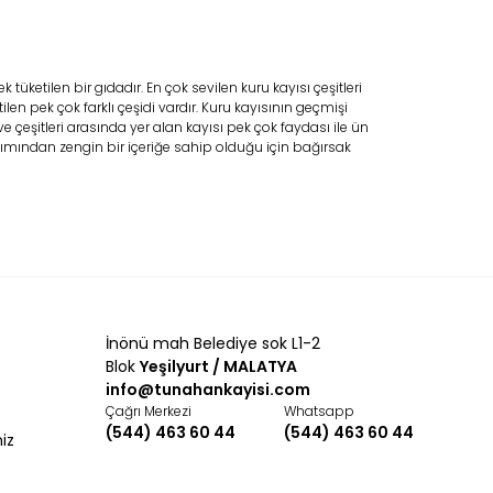
üketilen bir gıdadır. En çok sevilen kuru kayısı çeşitleri
n pek çok farklı çeşidi vardır. Kuru kayısının geçmişi
çeşitleri arasında yer alan kayısı pek çok faydası ile ün
bakımından zengin bir içeriğe sahip olduğu için bağırsak
iyum, demir magnezyum, sodyum ve çinko gibi çok faydalı
ını önlemede çok etkilidir.
bilir. Bunun için satın almak istendiği zaman ambalaj üzerinde
ür.
İnönü mah Belediye sok L1-2
Blok
Yeşilyurt / MALATYA
 tüketilmesine imkan tanır.
Hediyelik kuru kayısı
her ne kadar
info@tunahankayisi.com
da ürünleri buzdolabında da saklayarak bozulmasına engel
Çağrı Merkezi
Whatsapp
(544) 463 60 44
(544) 463 60 44
miz
şekilde muhafaza edilmesi için buzdolabında saklanması gerekir.