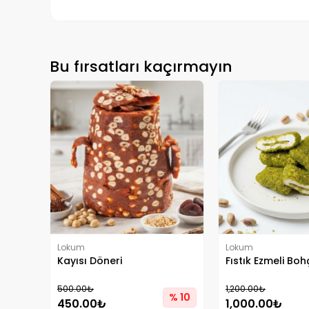
Bu fırsatları kaçırmayın
Lokum
Lokum
Kayısı Döneri
Fıstık Ezmeli Bo
500.00₺
1,200.00₺
% 10
450.00₺
1,000.00₺