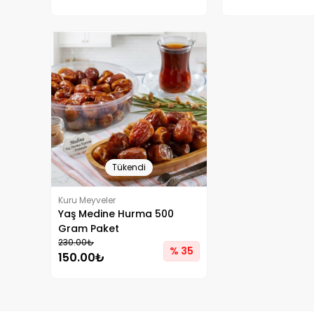
Tükendi
Kuru Meyveler
Yaş Medine Hurma 500
Gram Paket
230.00₺
% 35
150.00₺