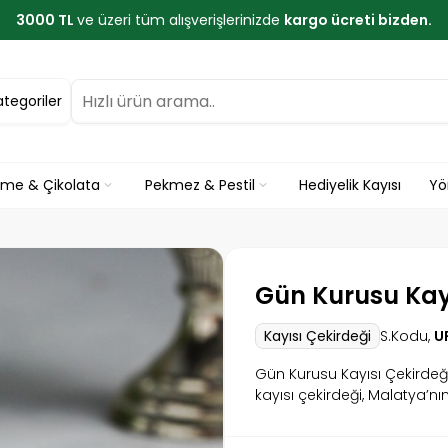
3000 TL
ve üzeri tüm alışverişlerinizde
kargo ücreti bizden.
ategoriler
eme & Çikolata
Pekmez & Pestil
Hediyelik Kayısı
Yö
Gün Kurusu Kayı
S.Kodu,
U
Kayısı Çekirdeği
Gün Kurusu Kayısı Çekirdeğ
kayısı çekirdeği, Malatya’nı