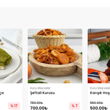
Kuru Meyveler
Kuru Meyvele
hça
Şeftali Kurusu
Karışık Hoş
750.00₺
550.00₺
% 17
% 7
700.00₺
500.00₺