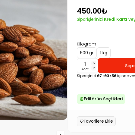
450.00₺
Siparişlerinizi
Kredi Kartı
ve
Kilogram
500 gr
1 kg
Sepe
Adet
Siparişinizi
içinde ve
07:03:55
Editörün Seçtikleri
Favorilere Ekle