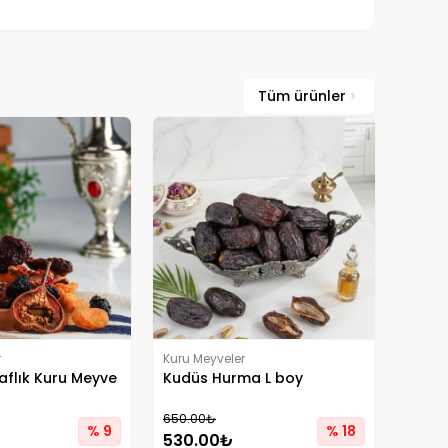
Tüm ürünler
r
Kuru Meyveler
aflık Kuru Meyve
Kudüs Hurma L boy
650.00₺
% 9
% 18
530.00₺