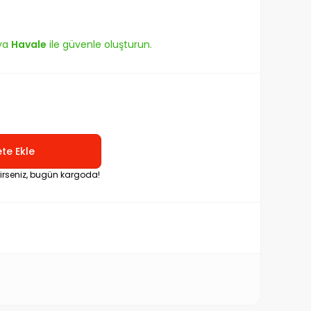
ya
Havale
ile güvenle oluşturun.
te Ekle
rirseniz, bugün kargoda!