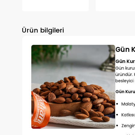
Ürün bilgileri
Gün K
Gün Kur
Gün kurus
üründür. 
besleyici 
Gün Kurus
Malaty
Katkıs
Zengin