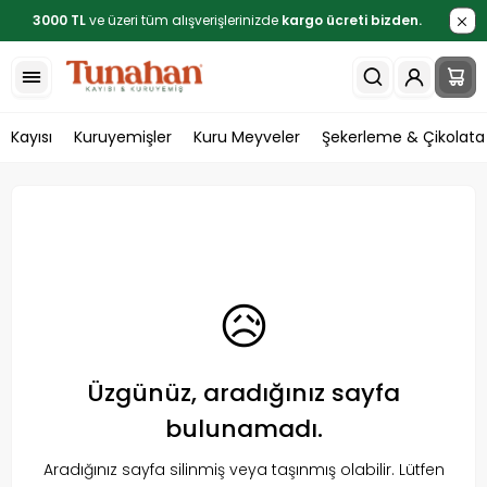
3000 TL
ve üzeri tüm alışverişlerinizde
kargo ücreti bizden.
Kayısı
Kuruyemişler
Kuru Meyveler
Şekerleme & Çikolata
😥
Üzgünüz, aradığınız sayfa
bulunamadı.
Aradığınız sayfa silinmiş veya taşınmış olabilir. Lütfen