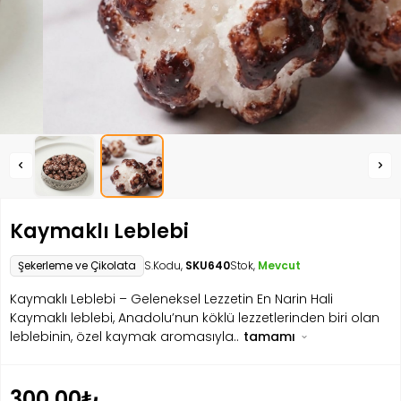
Kaymaklı Leblebi
Şekerleme ve Çikolata
S.Kodu,
SKU640
Stok,
Mevcut
Kaymaklı Leblebi – Geleneksel Lezzetin En Narin Hali
Kaymaklı leblebi, Anadolu’nun köklü lezzetlerinden biri olan
leblebinin, özel kaymak aromasıyla..
tamamı
300.00₺