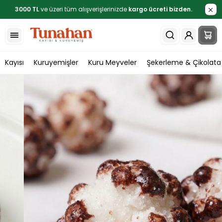
3000 TL
ve üzeri tüm alışverişlerinizde
kargo ücreti bizden.
Kayısı
Kuruyemişler
Kuru Meyveler
Şekerleme & Çikolata