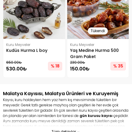
Tükendi
Kuru Meyveler
Kuru Meyveler
Kudüs Hurma L boy
Yaş Medine Hurma 500
Gram Paket
650.00₺
230.00₺
% 18
% 35
530.00₺
150.00₺
Malatya Kayısısı, Malatya Ürünleri ve Kuruyemiş
Kayısı, kuru haldeyken hem yaz hem kış mevsiminde tüketilen bir
meyvedir. Gerek tatlı gerekse mayhoş olan çeşitleri ile her evde çok
sevilerek tüketilen bir gıdadır. En çok sevilen kuru kayısı çeşitleri arasında
ön planda yer alan isimlerden bir tanesi de
gün kurusu kayısı
çeşididir.
Aynı zamanda kuru meyve denildiği zaman severek tüketilen pek çok
farklı çeşidi vardır. Kuru kayısının geçmişi neredeyse 5000 yıl öncesine
dayanır. Hem taze kayısı hem de kurusu ile tamamen bir şifa
Tüm detaylar