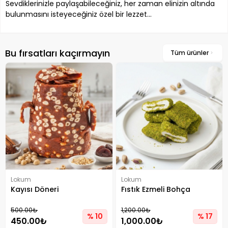
Sevdiklerinizle paylaşabileceğiniz, her zaman elinizin altında
bulunmasını isteyeceğiniz özel bir lezzet…
Bu fırsatları kaçırmayın
Tüm ürünler
Lokum
Lokum
Kayısı Döneri
Fıstık Ezmeli Bohça
500.00₺
1,200.00₺
% 10
% 17
450.00₺
1,000.00₺