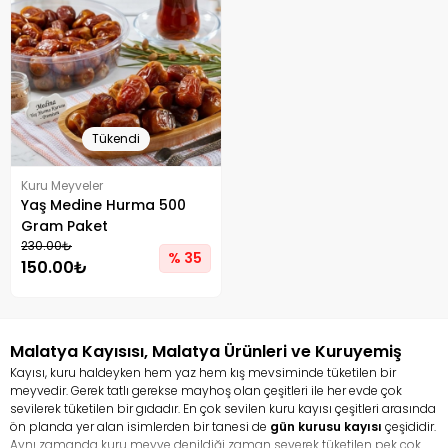
Tükendi
Kuru Meyveler
Yaş Medine Hurma 500
Gram Paket
230.00₺
% 35
150.00₺
Malatya Kayısısı, Malatya Ürünleri ve Kuruyemiş
Kayısı, kuru haldeyken hem yaz hem kış mevsiminde tüketilen bir
meyvedir. Gerek tatlı gerekse mayhoş olan çeşitleri ile her evde çok
sevilerek tüketilen bir gıdadır. En çok sevilen kuru kayısı çeşitleri arasında
ön planda yer alan isimlerden bir tanesi de
gün kurusu kayısı
çeşididir.
Aynı zamanda kuru meyve denildiği zaman severek tüketilen pek çok