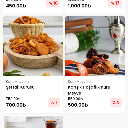
% 10
% 17
450.00₺
1,000.00₺
Kuru Meyveler
Kuru Meyveler
Şeftali Kurusu
Karışık Hoşaflık Kuru
Meyve
750.00₺
550.00₺
% 7
% 9
700.00₺
500.00₺