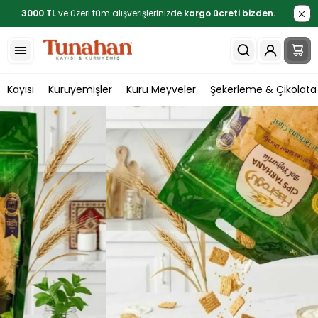
3000 TL
ve üzeri tüm alışverişlerinizde
kargo ücreti bizden.
Kayısı
Kuruyemişler
Kuru Meyveler
Şekerleme & Çikolata