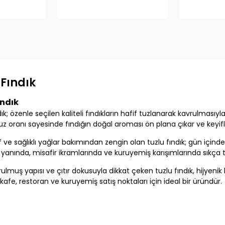
 Fındık
ındık
ık; özenle seçilen kaliteli fındıkların hafif tuzlanarak kavrulmasıyla h
uz oranı sayesinde fındığın doğal aroması ön plana çıkar ve keyifl
if ve sağlıklı yağlar bakımından zengin olan tuzlu fındık; gün içinde 
yanında, misafir ikramlarında ve kuruyemiş karışımlarında sıkça tük
ulmuş yapısı ve çıtır dokusuyla dikkat çeken tuzlu fındık, hijyenik 
 kafe, restoran ve kuruyemiş satış noktaları için ideal bir üründür.