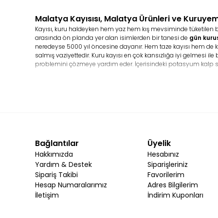
Malatya Kayısısı, Malatya Ürünleri ve Kuruyem
Kayısı, kuru haldeyken hem yaz hem kış mevsiminde tüketilen bir m
arasında ön planda yer alan isimlerden bir tanesi de
gün kuru
neredeyse 5000 yıl öncesine dayanır. Hem taze kayısı hem de kur
salmış vaziyettedir. Kuru kayısı en çok kansızlığa iyi gelmesi il
problemini çözmeye yardım eder. İçerisindeki potasyum kalp s
Kuru Kayısı Besin Değeri Nedir?
Çok fazla çeşitli mineraller ve vitaminler barındıran
Malatya ka
bileşenler yer alır. Bunların yanı sıra kayısı içeriğinde A, C,E ve 
Kuru Kayısı Satın Alırken Nelere Dikkat Etmek Gereki
Yöresel ürünler
olarak kuru kayısı ürünlerinin hazırlanma aşama
yer alan son kullanma tarihine dikkat ederek ve paket üzerind
Bağlantılar
Üyelik
Kuru Kayısı Nasıl Muhafaza Edilir?
Hakkımızda
Hesabınız
Kuru kayısının salkım türünün kuru ve serin bir ortamda saklanm
Yardım & Destek
Siparişleriniz
hava sirkülasyonunun bulunmadığı ve ağzı sıkıca kapatılan ka
Sipariş Takibi
Favorilerim
olabilirsiniz.
Hesap Numaralarımız
Adres Bilgilerim
Kuru Kayısının Buzdolabında Saklanma Koşulları
İletişim
İndirim Kuponları
Kuru kayısı çeşitleri genel olarak kilitli paketleme sistemi ile 
Bu durum sonucunda ürünü kendi kilit ambalajı sayesinde bu