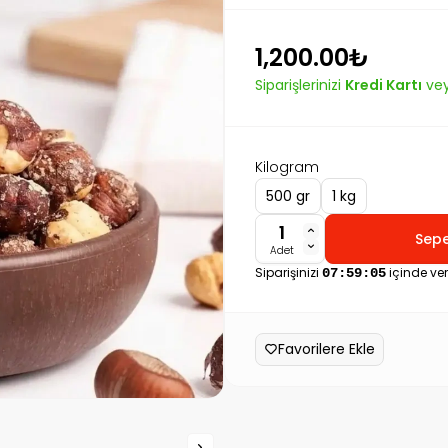
1,200.00₺
Siparişlerinizi
Kredi Kartı
ve
Kilogram
500 gr
1 kg
Sepe
Adet
Siparişinizi
içinde ve
07:59:04
Favorilere Ekle