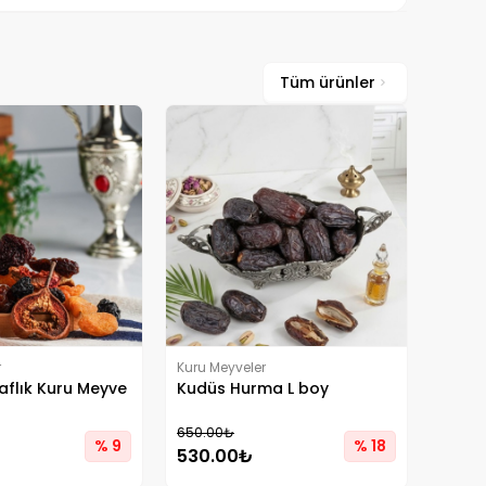
Tüm ürünler
r
Kuru Meyveler
aflık Kuru Meyve
Kudüs Hurma L boy
650.00₺
% 9
% 18
530.00₺