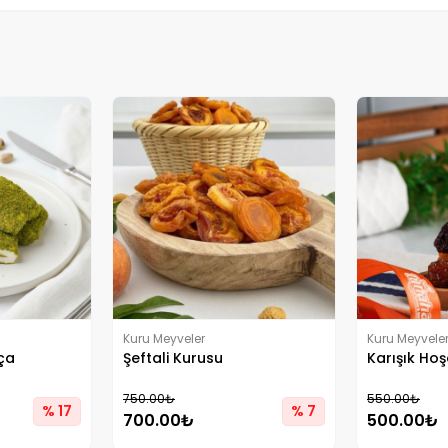
Kuru Meyveler
Kuru Meyvele
hça
Şeftali Kurusu
Karışık Hoş
750.00₺
550.00₺
% 17
% 7
700.00₺
500.00₺