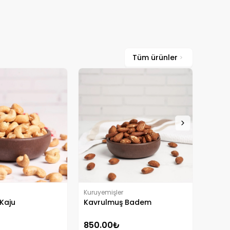
Tüm ürünler
Kuruye
Lüx K
950.
Kuruyemişler
Kaju
Kavrulmuş Badem
850.00₺