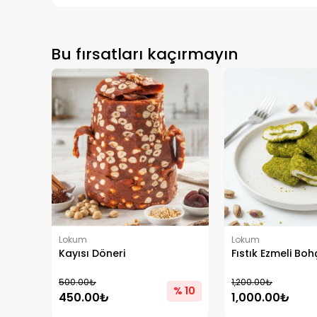
Bu fırsatları kaçırmayın
Lokum
Lokum
Kayısı Döneri
Fıstık Ezmeli Bo
500.00₺
1,200.00₺
% 10
450.00₺
1,000.00₺