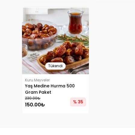
Tükendi
Kuru Meyveler
Yaş Medine Hurma 500
Gram Paket
230.00₺
% 35
150.00₺