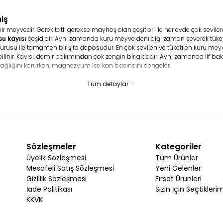
iş
eyvedir. Gerek tatlı gerekse mayhoş olan çeşitleri ile her evde çok sevilerek t
su kayısı
çeşididir. Aynı zamanda kuru meyve denildiği zaman severek tüketile
usu ile tamamen bir şifa deposudur. En çok sevilen ve tüketilen kuru meyve 
e bilinir. Kayısı, demir bakımından çok zengin bir gıdadır. Aynı zamanda lif 
ağlığını korurken, magnezyum ise kan basıncını dengeler.
Tüm detaylar
yısısı
besin değeri açısından zengindir. İçeriğinde ise lifler, protein, kals
K vitaminleri bulunur. A vitamini genel olarak görmeyi iyileştirir ve göz kusurlar
r?
sına dikkat etmek gerekir. Bazı kayısı ürünleri çok kolay bir şekilde bozula
en ürünlere dokunarak sertleşir sertleşmediğini anlamanız oldukça mümkünd
Sözleşmeler
Kategoriler
Üyelik Sözleşmesi
Tüm Ürünler
ası gerekir. Bu tür unsurlar ürünlerin bozulmadan daha sağlıklı ve taze bir
Mesafeli Satış Sözleşmesi
Yeni Gelenler
plarda muhafaza edilir ise ürünler o denli iyi oranda korunur. Aynı zaman
Gizlilik Sözleşmesi
Fırsat Ürünleri
İade Politikası
Sizin İçin Seçtikleri
KKVK
müşterilere sunulur. Fakat bazı sıcak iklim koşullarında gıdanın daha iyi bir 
zdolabında muhafaza edebilirsiniz. Aynı zamanda ürünü saklamaya yaray