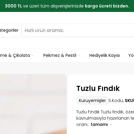
3000 TL
ve üzeri tüm alışverişlerinizde
kargo ücreti bizden.
ategoriler
eme & Çikolata
Pekmez & Pestil
Hediyelik Kayısı
Yö
Tuzlu Fındık
S.Kodu,
SKU
Kuruyemişler
Tuzlu Fındık Tuzlu fındık; öze
kavrulmasıyla hazırlanan lezze
oranı..
tamamı