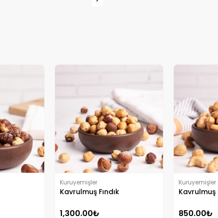
Kuruyemişler
Kuruyemişler
Kavrulmuş Fındık
Kavrulmuş 
1,300.00₺
850.00₺