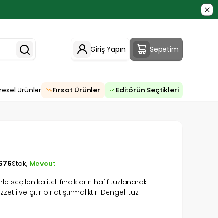
Giriş Yapın
Sepetim
resel Ürünler
Fırsat Ürünler
Editörün Seçtikleri
676
Stok,
Mevcut
nle seçilen kaliteli fındıkların hafif tuzlanarak
tli ve çıtır bir atıştırmalıktır. Dengeli tuz