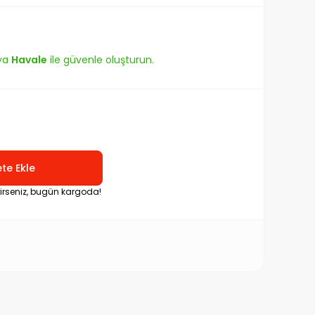
ya
Havale
ile güvenle oluşturun.
te Ekle
rirseniz, bugün kargoda!