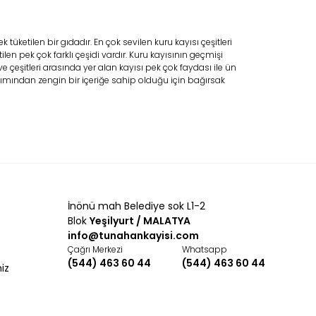
üketilen bir gıdadır. En çok sevilen kuru kayısı çeşitleri
n pek çok farklı çeşidi vardır. Kuru kayısının geçmişi
çeşitleri arasında yer alan kayısı pek çok faydası ile ün
bakımından zengin bir içeriğe sahip olduğu için bağırsak
iyum, demir magnezyum, sodyum ve çinko gibi çok faydalı
ını önlemede çok etkilidir.
bilir. Bunun için satın almak istendiği zaman ambalaj üzerinde
ür.
İnönü mah Belediye sok L1-2
Blok
Yeşilyurt / MALATYA
 tüketilmesine imkan tanır.
Hediyelik kuru kayısı
her ne kadar
info@tunahankayisi.com
da ürünleri buzdolabında da saklayarak bozulmasına engel
Çağrı Merkezi
Whatsapp
(544) 463 60 44
(544) 463 60 44
miz
şekilde muhafaza edilmesi için buzdolabında saklanması gerekir.
an poşetleri de kullanmanız mümkündür. Kendi bütçe