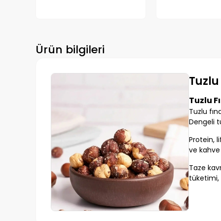
Ürün bilgileri
Tuzlu
Tuzlu F
Tuzlu fınd
Dengeli t
Protein, l
ve kahve 
Taze kavr
tüketimi,