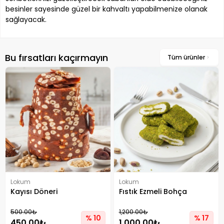
besinler sayesinde güzel bir kahvaltı yapabilmenize olanak
sağlayacak.
Bu fırsatları kaçırmayın
Tüm ürünler
Lokum
Lokum
Kayısı Döneri
Fıstık Ezmeli Bohça
500.00₺
1,200.00₺
% 10
% 17
450.00₺
1,000.00₺