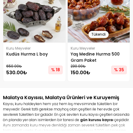
Tükendi
Kuru Meyveler
Kuru Meyveler
Kudüs Hurma L boy
Yaş Medine Hurma 500
Gram Paket
650.00₺
230.00₺
% 18
% 35
530.00₺
150.00₺
Malatya Kayısısı, Malatya Ürünleri ve Kuruyemiş
Kayısı, kuru haldeyken hem yaz hem kış mevsiminde tüketilen bir
meyvedir. Gerek tatlı gerekse mayhoş olan çeşitleri ile her evde çok
sevilerek tüketilen bir gıdadır. En çok sevilen kuru kayısı çeşitleri arasında
ön planda yer alan isimlerden bir tanesi de
gün kurusu kayısı
çeşididir.
Aynı zamanda kuru meyve denildiği zaman severek tüketilen pek çok
farklı çeşidi vardır. Kuru kayısının geçmişi neredeyse 5000 yıl öncesine